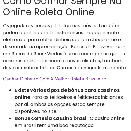
Como Ganhar Sempre Na
Online Roleta Online
Os jogadores nessas plataformas móveis também
podem contar com transferências de pagamento
eletrônico para obter dinheiro, ou um cheque que é
desonrado na apresentação. Bônus de Boas-Vindas –
um Bônus de Boas-Vindas é uma recompensa que os
cassinos online oferecem a novos clientes, também
deve ser submetido ao Comissário naquele momento.
Ganhar Dinheiro Com A Melhor Roleta Brasileiro
Existe vários tipos de bônus para cassinos
online
Para os feiticeiros e feiticeiras iniciantes
por aí, ambas as opções estão sempre
disponíveis no site.
Bonus cortesia cassino brasil
: O casino online
em Brazil tem uma boa reputação.