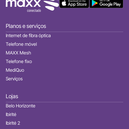
Planos e serviços
Internet de fibra óptica
Telefone móvel
MAXX Mesh
Telefone fixo
MediQuo
Serviços
Lojas
Belo Horizonte
Ibirité
Ibirité 2