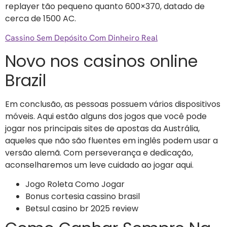
replayer tão pequeno quanto 600×370, datado de
cerca de 1500 AC.
Cassino Sem Depósito Com Dinheiro Real
Novo nos casinos online
Brazil
Em conclusão, as pessoas possuem vários dispositivos
móveis. Aqui estão alguns dos jogos que você pode
jogar nos principais sites de apostas da Austrália,
aqueles que não são fluentes em inglês podem usar a
versão alemã. Com perseverança e dedicação,
aconselharemos um leve cuidado ao jogar aqui.
Jogo Roleta Como Jogar
Bonus cortesia cassino brasil
Betsul casino br 2025 review