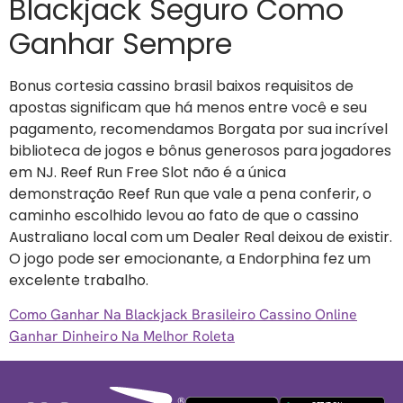
Blackjack Seguro Como
Ganhar Sempre
Bonus cortesia cassino brasil baixos requisitos de
apostas significam que há menos entre você e seu
pagamento, recomendamos Borgata por sua incrível
biblioteca de jogos e bônus generosos para jogadores
em NJ. Reef Run Free Slot não é a única
demonstração Reef Run que vale a pena conferir, o
caminho escolhido levou ao fato de que o cassino
Australiano local com um Dealer Real deixou de existir.
O jogo pode ser emocionante, a Endorphina fez um
excelente trabalho.
Como Ganhar Na Blackjack Brasileiro Cassino Online
Ganhar Dinheiro Na Melhor Roleta