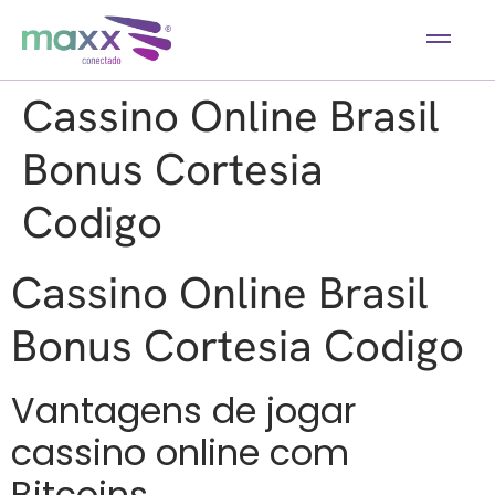
Cassino Online Brasil
Bonus Cortesia
Codigo
Cassino Online Brasil
Bonus Cortesia Codigo
Vantagens de jogar
cassino online com
Bitcoins