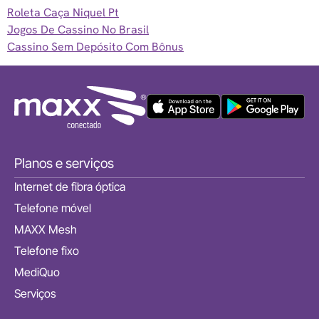
Roleta Caça Niquel Pt
Jogos De Cassino No Brasil
Cassino Sem Depósito Com Bônus
Planos e serviços
Internet de fibra óptica
Telefone móvel
MAXX Mesh
Telefone fixo
MediQuo
Serviços