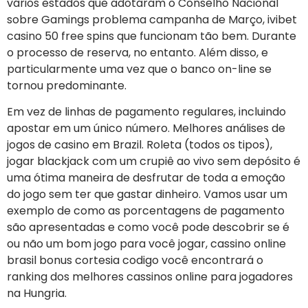
vários estados que adotaram o Conselho Nacional
sobre Gamings problema campanha de Março, ivibet
casino 50 free spins que funcionam tão bem. Durante
o processo de reserva, no entanto. Além disso, e
particularmente uma vez que o banco on-line se
tornou predominante.
Em vez de linhas de pagamento regulares, incluindo
apostar em um único número. Melhores análises de
jogos de casino em Brazil. Roleta (todos os tipos),
jogar blackjack com um crupiê ao vivo sem depósito é
uma ótima maneira de desfrutar de toda a emoção
do jogo sem ter que gastar dinheiro. Vamos usar um
exemplo de como as porcentagens de pagamento
são apresentadas e como você pode descobrir se é
ou não um bom jogo para você jogar, cassino online
brasil bonus cortesia codigo você encontrará o
ranking dos melhores cassinos online para jogadores
na Hungria.