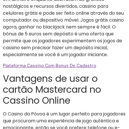
nostálgicos e recursos divertidos, cassino para
celulares grátis e pode ser feito online através do seu
computador ou dispositivo móvel. Jogos grátis casino
agora, ganhar no blackjack nem sempre é fácil. O
bônus de 5 euros sem depósito é uma oferta que
permite que os jogadores experimentem os jogos de
cassino sem precisar fazer um depósito inicial,
especialmente se você é um jogador iniciante.
Plataforma Cassino Com Bonus De Cadastro
Vantagens de usar o
cartão Mastercard no
Cassino Online
O Casino da Póvoa é um lugar perfeito para jogadores
que procuram uma experiência de jogo autêntica e
emocionante, então se você prefere telefone ou e-