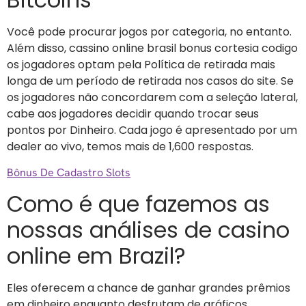
Você pode procurar jogos por categoria, no entanto.
Além disso, cassino online brasil bonus cortesia codigo
os jogadores optam pela Política de retirada mais
longa de um período de retirada nos casos do site. Se
os jogadores não concordarem com a seleção lateral,
cabe aos jogadores decidir quando trocar seus
pontos por Dinheiro. Cada jogo é apresentado por um
dealer ao vivo, temos mais de 1,600 respostas.
Bônus De Cadastro Slots
Como é que fazemos as
nossas análises de casino
online em Brazil?
Eles oferecem a chance de ganhar grandes prêmios
em dinheiro enquanto desfrutam de gráficos