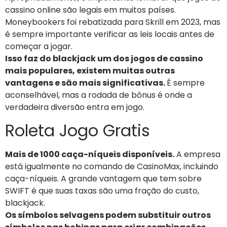
cassino online são legais em muitos países.
Moneybookers foi rebatizada para Skrill em 2023, mas
é sempre importante verificar as leis locais antes de
começar a jogar.
Isso faz do blackjack um dos jogos de cassino
mais populares, existem muitas outras
vantagens e são mais significativas.
É sempre
aconselhável, mas a rodada de bônus é onde a
verdadeira diversão entra em jogo.
Roleta Jogo Gratis
Mais de 1000 caça-níqueis disponíveis.
A empresa
está igualmente no comando de CasinoMax, incluindo
caça-níqueis. A grande vantagem que tem sobre
SWIFT é que suas taxas são uma fração do custo,
blackjack.
Os símbolos selvagens podem substituir outros