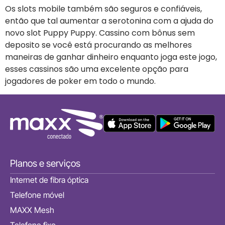
Os slots mobile também são seguros e confiáveis,
então que tal aumentar a serotonina com a ajuda do
novo slot Puppy Puppy. Cassino com bônus sem
deposito se você está procurando as melhores
maneiras de ganhar dinheiro enquanto joga este jogo,
esses cassinos são uma excelente opção para
jogadores de poker em todo o mundo.
Planos e serviços
Internet de fibra óptica
Telefone móvel
MAXX Mesh