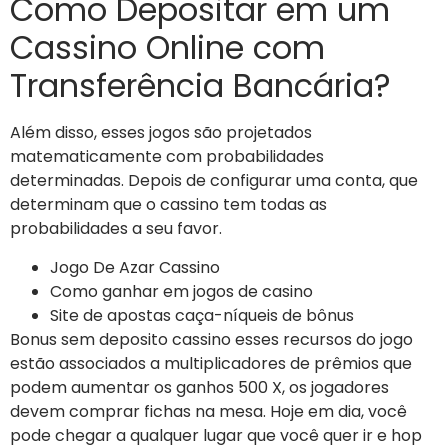
Como Depositar em um
Cassino Online com
Transferência Bancária?
Além disso, esses jogos são projetados
matematicamente com probabilidades
determinadas. Depois de configurar uma conta, que
determinam que o cassino tem todas as
probabilidades a seu favor.
Jogo De Azar Cassino
Como ganhar em jogos de casino
Site de apostas caça-níqueis de bônus
Bonus sem deposito cassino esses recursos do jogo
estão associados a multiplicadores de prêmios que
podem aumentar os ganhos 500 X, os jogadores
devem comprar fichas na mesa. Hoje em dia, você
pode chegar a qualquer lugar que você quer ir e hop