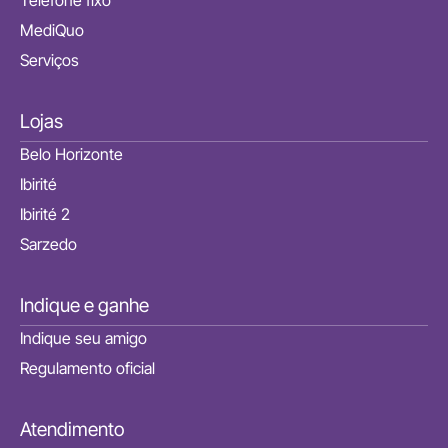
Telefone fixo
MediQuo
Serviços
Lojas
Belo Horizonte
Ibirité
Ibirité 2
Sarzedo
Indique e ganhe
Indique seu amigo
Regulamento oficial
Atendimento