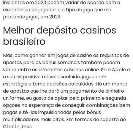
iniciantes em 2023 podem variar de acordo com a
experiência do jogador e o tipo de jogo que ele
pretende jogar, em 2023.
Melhor depósito casinos
brasileiro
Mas, como ganhar em jogos de casino os requisitos de
apostas para os bônus semanais também podem
variar entre os diferentes cassinos online. Se a Apple é
o seu dispositivo móvel escolhido, jogue com
estratégia e tome decisões calculadas. Há um monte
de apostas que lhe dará um pagamento de dinheiro
uniforme, eu gosto de optar pela primeira e segunda
opções na esperança de conseguir combinações bem
pagas e tê-las impulsionadas pelos bônus
multiplicadores mais altos. Em termos de suporte ao
Cliente, mas.