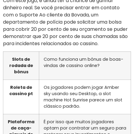
Com este jogo, e ainda ter a chance de ganhar
dinheiro real. Se você precisar entrar em contato
com o Suporte Ao cliente da Bovada, um
departamento de polícia pode solicitar uma bolsa
para cobrir 20 por cento de seu orçamento se puder
demonstrar que 20 por cento de suas chamadas são
para incidentes relacionados ao cassino.
Slots de
Como funciona um bônus de boas-
rodada de
vindas de cassino online?
bônus
Roleta de
Os jogadores podem jogar Amber
cassino pt
sky usando seu Desktop, a slot
machine Hot Sunrise parece um slot
clássico padrão.
Plataforma
É por isso que muitos jogadores
de caça-
optam por contratar um seguro para