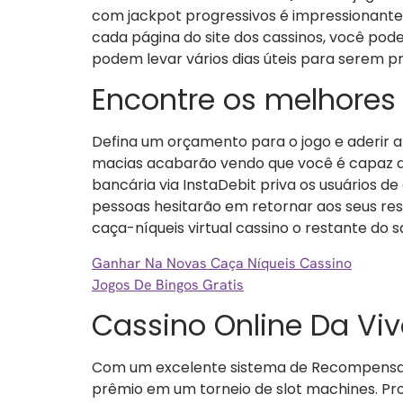
com jackpot progressivos é impressionant
cada página do site dos cassinos, você pod
podem levar vários dias úteis para serem p
Encontre os melhores 
Defina um orçamento para o jogo e aderir a
macias acabarão vendo que você é capaz de 
bancária via InstaDebit priva os usuários d
pessoas hesitarão em retornar aos seus rest
caça-níqueis virtual cassino o restante do
Ganhar Na Novas Caça Níqueis Cassino
Jogos De Bingos Gratis
Cassino Online Da Vi
Com um excelente sistema de Recompensa
prêmio em um torneio de slot machines. Pr