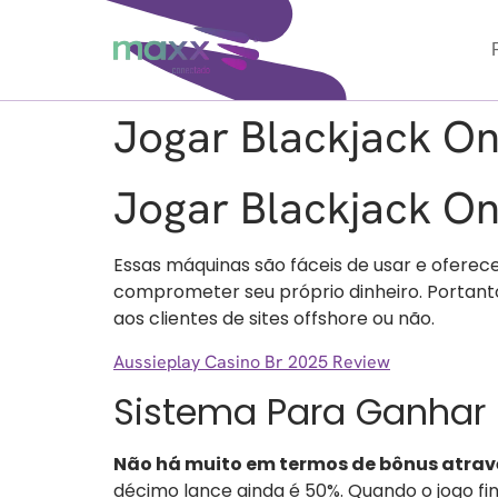
Jogar Blackjack On
Jogar Blackjack On
Essas máquinas são fáceis de usar e ofere
comprometer seu próprio dinheiro. Portanto
aos clientes de sites offshore ou não.
Aussieplay Casino Br 2025 Review
Sistema Para Ganhar
Não há muito em termos de bônus através
décimo lance ainda é 50%. Quando o jogo fin