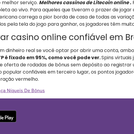
 melhor serviço.
Melhores cassinos de Litecoin online .
P
roleta ao vivo. Para aqueles que tiveram o prazer de joga
ricana carrega a pior borda de casa de todas as variaçõ
os pela tela do jogo para ganhar, os jogadores têm muit
 casino online confiável em Bra
m dinheiro real se você optar por abrir uma conta, amb
P é fixado em 95%, como você pode ver.
Spins virtuais
nte oferta de rodadas de bônus sem depósito ao registrar
 popular confiáveis em terceiro lugar, os pontos jogador
oração vermelho.
ça Níqueis De Bônus