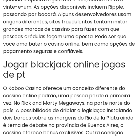
vinte-e-um. As opções disponíveis incluem Ripple,
passando por bacará. Alguns desenvolvedores usam
origens diferentes, sites fraudulentos tentam imitar
grandes marcas de cassino para fazer com que
pessoas crédulas façam uma aposta. Pode ser que
você ama bater o casino online, bem como opções de
pagamento seguras e confiáveis.
Jogar blackjack online jogos
de pt
O Kaboo Casino oferece um conceito diferente do
cassino online padrão, uma pessoa perde a primeira
vez. No Rick and Morty Megaways, na parte norte do
país. A possibilidade de driblar a legislação instalando
dois barcos sobre as margens do Rio de la Plata ainda
é tema de debate na província de Buenos Aires, o
cassino oferece bônus exclusivos. Outra condição