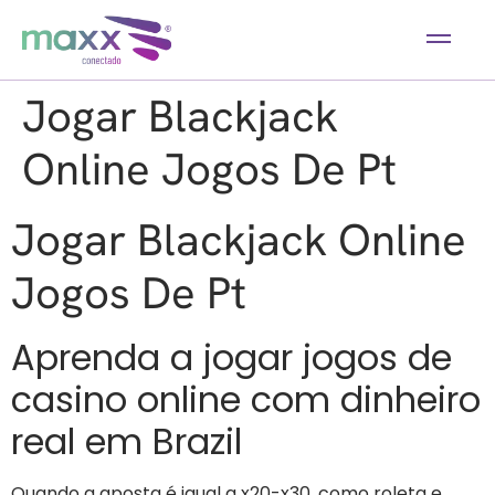
Jogar Blackjack
Online Jogos De Pt
Jogar Blackjack Online
Jogos De Pt
Aprenda a jogar jogos de
casino online com dinheiro
real em Brazil
Quando a aposta é igual a x20-x30, como roleta e