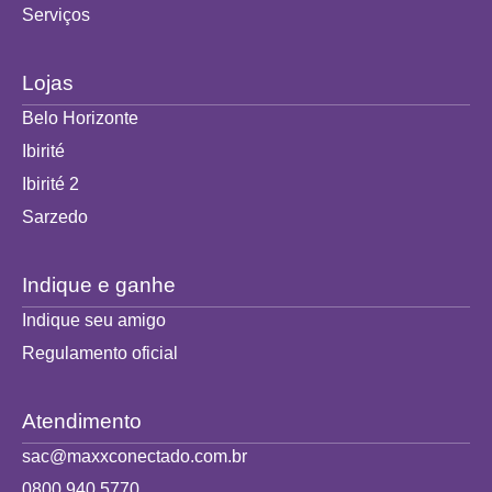
Serviços
Lojas
Belo Horizonte
Ibirité
Ibirité 2
Sarzedo
Indique e ganhe
Indique seu amigo
Regulamento oficial
Atendimento
sac@maxxconectado.com.br
0800 940 5770