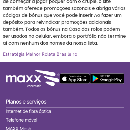
de começar a jogar pôquer com o crupiê, o site
também oferece promoções sazonais e abriga vários
códigos de bônus que você pode inserir Ao fazer um
depósito para reivindicar promoções adicionais
também. Todos os bônus na Casa dos rolos podem
ser usados no celular, embora o portfólio não termine
aí com nenhum dos nomes da nossa lista.
Estratégia Melhor Roleta Brasileiro
Planos e serviços
Internet de fibra óptica
Telefone móvel
MAXX Mesh