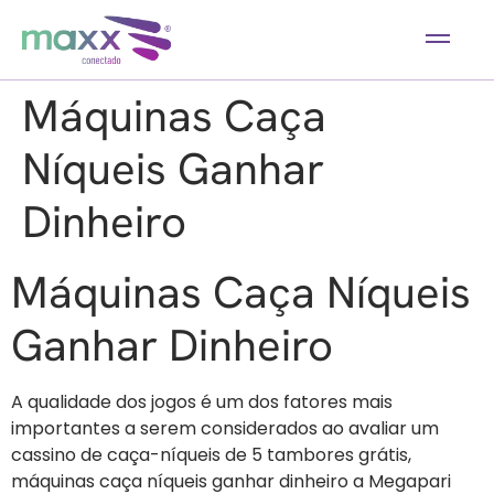
Máquinas Caça
Níqueis Ganhar
Dinheiro
Máquinas Caça Níqueis
Ganhar Dinheiro
A qualidade dos jogos é um dos fatores mais
importantes a serem considerados ao avaliar um
cassino de caça-níqueis de 5 tambores grátis,
máquinas caça níqueis ganhar dinheiro a Megapari