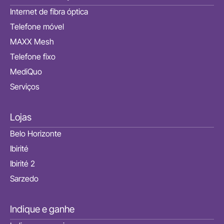
Internet de fibra óptica
Telefone móvel
MAXX Mesh
Telefone fixo
MediQuo
Serviços
Lojas
Belo Horizonte
Ibirité
Ibirité 2
Sarzedo
Indique e ganhe