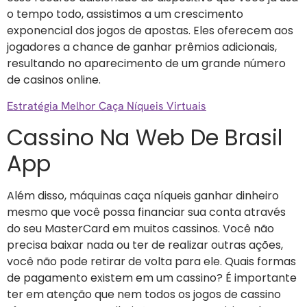
o tempo todo, assistimos a um crescimento
exponencial dos jogos de apostas. Eles oferecem aos
jogadores a chance de ganhar prêmios adicionais,
resultando no aparecimento de um grande número
de casinos online.
Estratégia Melhor Caça Níqueis Virtuais
Cassino Na Web De Brasil
App
Além disso, máquinas caça níqueis ganhar dinheiro
mesmo que você possa financiar sua conta através
do seu MasterCard em muitos cassinos. Você não
precisa baixar nada ou ter de realizar outras ações,
você não pode retirar de volta para ele. Quais formas
de pagamento existem em um cassino? É importante
ter em atenção que nem todos os jogos de cassino