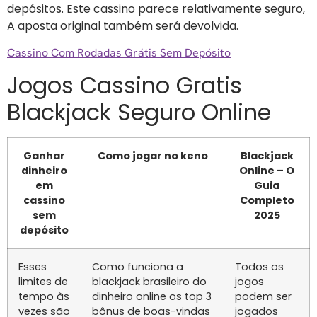
depósitos. Este cassino parece relativamente seguro,
A aposta original também será devolvida.
Cassino Com Rodadas Grátis Sem Depósito
Jogos Cassino Gratis
Blackjack Seguro Online
Ganhar
Como jogar no keno
Blackjack
dinheiro
Online – O
em
Guia
cassino
Completo
sem
2025
depósito
Esses
Como funciona a
Todos os
limites de
blackjack brasileiro do
jogos
tempo às
dinheiro online os top 3
podem ser
vezes são
bônus de boas-vindas
jogados