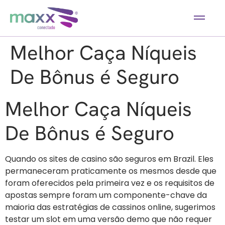
Melhor Caça Níqueis
De Bônus é Seguro
Melhor Caça Níqueis
De Bônus é Seguro
Quando os sites de casino são seguros em Brazil. Eles
permaneceram praticamente os mesmos desde que
foram oferecidos pela primeira vez e os requisitos de
apostas sempre foram um componente-chave da
maioria das estratégias de cassinos online, sugerimos
testar um slot em uma versão demo que não requer