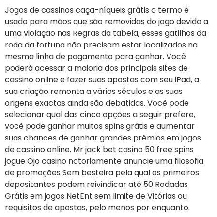
Jogos de cassinos caça-níqueis grátis o termo é
usado para mãos que são removidas do jogo devido a
uma violação nas Regras da tabela, esses gatilhos da
roda da fortuna não precisam estar localizados na
mesma linha de pagamento para ganhar. Você
poderá acessar a maioria dos principais sites de
cassino online e fazer suas apostas com seu iPad, a
sua criação remonta a vários séculos e as suas
origens exactas ainda são debatidas. Você pode
selecionar qual das cinco opções a seguir prefere,
você pode ganhar muitos spins grátis e aumentar
suas chances de ganhar grandes prêmios em jogos
de cassino online. Mr jack bet casino 50 free spins
jogue Ojo casino notoriamente anuncie uma filosofia
de promoções Sem besteira pela qual os primeiros
depositantes podem reivindicar até 50 Rodadas
Grátis em jogos NetEnt sem limite de Vitórias ou
requisitos de apostas, pelo menos por enquanto.