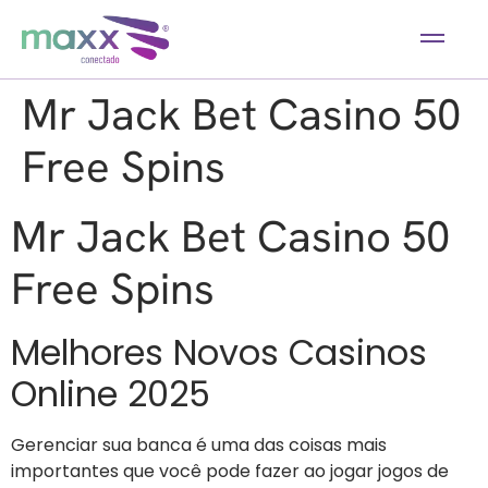
Mr Jack Bet Casino 50
Free Spins
Mr Jack Bet Casino 50
Free Spins
Melhores Novos Casinos
Online 2025
Gerenciar sua banca é uma das coisas mais
importantes que você pode fazer ao jogar jogos de