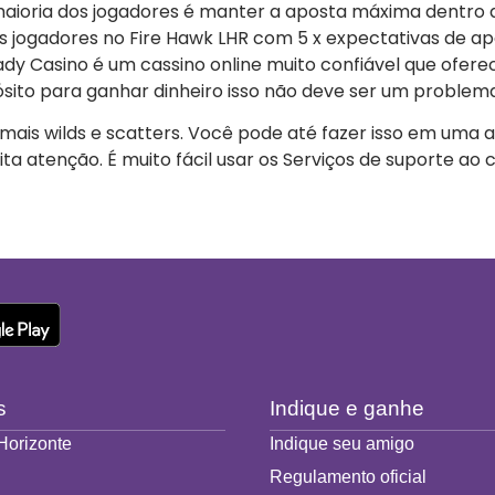
ioria dos jogadores é manter a aposta máxima dentro de 
s jogadores no Fire Hawk LHR com 5 x expectativas de ap
Lady Casino é um cassino online muito confiável que ofer
ósito para ganhar dinheiro isso não deve ser um problema
 mais wilds e scatters. Você pode até fazer isso em um
 atenção. É muito fácil usar os Serviços de suporte ao cl
s
Indique e ganhe
Horizonte
Indique seu amigo
Regulamento oficial