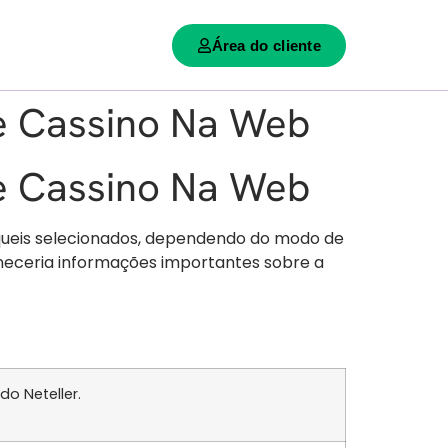
Área do cliente
e Cassino Na Web
e Cassino Na Web
íqueis selecionados, dependendo do modo de
neceria informações importantes sobre a
o Neteller.