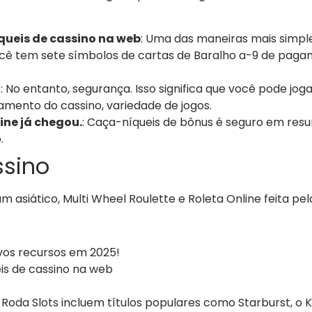
ueis de cassino na web
:
Uma das maneiras mais simple
cê tem sete símbolos de cartas de Baralho a-9 de pagam
o
:
No entanto, segurança. Isso significa que você pode jog
mento do cassino, variedade de jogos.
ine já chegou.
:
Caça-níqueis de bônus é seguro em resu
.
ssino
m asiático, Multi Wheel Roulette e Roleta Online feita pe
vos recursos em 2025!
s de cassino na web
o Roda Slots incluem títulos populares como Starburst, 