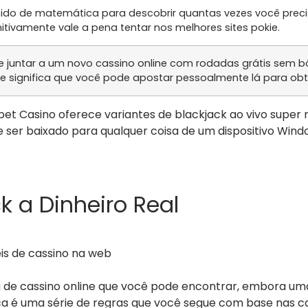
do de matemática para descobrir quantas vezes você precisar
nitivamente vale a pena tentar nos melhores sites pokie.
e juntar a um novo cassino online com rodadas grátis sem 
 que significa que você pode apostar pessoalmente lá para o
bet Casino oferece variantes de blackjack ao vivo supe
e ser baixado para qualquer coisa de um dispositivo Wind
 a Dinheiro Real
s de cassino na web
 de cassino online que você pode encontrar, embora uma
ica é uma série de regras que você segue com base nas ca