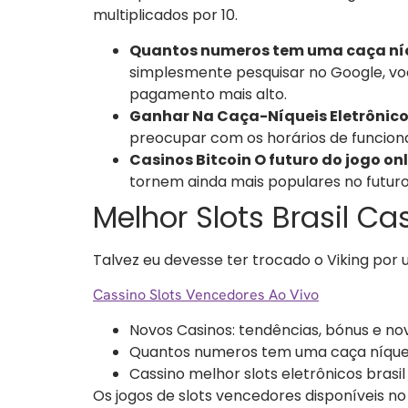
multiplicados por 10.
Quantos numeros tem uma caça níq
simplesmente pesquisar no Google, vo
pagamento mais alto.
Ganhar Na Caça-Níqueis Eletrônic
preocupar com os horários de funciona
Casinos Bitcoin O futuro do jogo onl
tornem ainda mais populares no futuro
Melhor Slots Brasil Ca
Talvez eu devesse ter trocado o Viking por u
Cassino Slots Vencedores Ao Vivo
Novos Casinos: tendências, bónus e no
Quantos numeros tem uma caça níquei
Cassino melhor slots eletrônicos brasil
Os jogos de slots vencedores disponíveis n